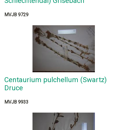
Schlechtendal) Grisebach
MVJB 9729
Centaurium pulchellum (Swartz)
Druce
MVJB 9933