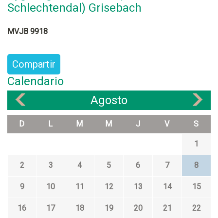
Schlechtendal) Grisebach
MVJB 9918
Compartir
Calendario
Agosto
«
»
D
L
M
M
J
V
S
1
2
3
4
5
6
7
8
9
10
11
12
13
14
15
16
17
18
19
20
21
22