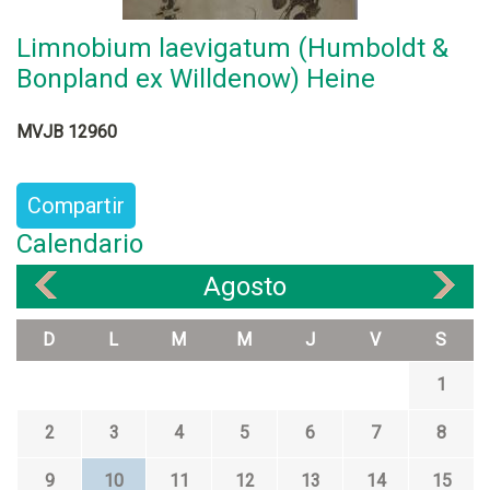
Limnobium laevigatum (Humboldt &
Bonpland ex Willdenow) Heine
MVJB 12960
Compartir
Calendario
Agosto
«
»
D
L
M
M
J
V
S
1
2
3
4
5
6
7
8
9
10
11
12
13
14
15