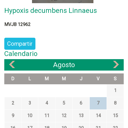
Hypoxis decumbens Linnaeus
MVJB 12962
Compartir
Calendario
Agosto
«
»
D
L
M
M
J
V
S
1
2
3
4
5
6
7
8
9
10
11
12
13
14
15