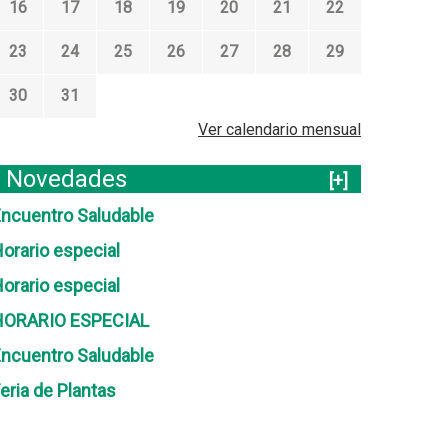
16
17
18
19
20
21
22
23
24
25
26
27
28
29
30
31
Ver calendario mensual
Novedades
[+]
ncuentro Saludable
orario especial
orario especial
HORARIO ESPECIAL
ncuentro Saludable
eria de Plantas