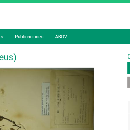
Jump to navigation
os
Publicaciones
ABOV
eus)