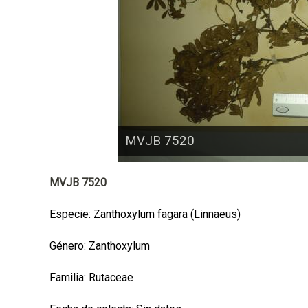
a
l
MVJB 7520
MVJB 7520
Especie: Zanthoxylum fagara (Linnaeus)
Género: Zanthoxylum
Familia: Rutaceae