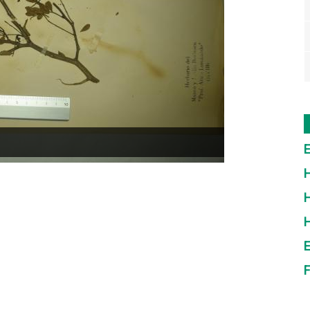
E
H
H
E
F