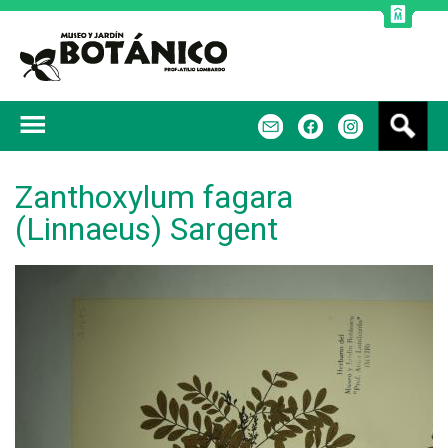
Jump to navigation
B
m
f
u
s
c
Zanthoxylum fagara
a
(Linnaeus) Sargent
r