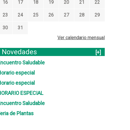
16
17
18
19
20
21
22
23
24
25
26
27
28
29
30
31
Ver calendario mensual
Novedades
[+]
ncuentro Saludable
orario especial
orario especial
HORARIO ESPECIAL
ncuentro Saludable
eria de Plantas