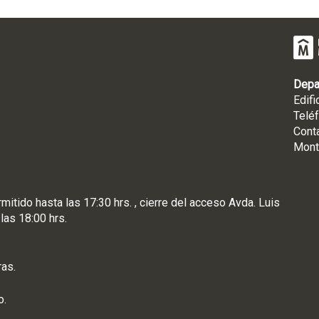
Depa
Edifi
Telé
Cont
Mont
rmitido hasta las 17:30 hrs. , cierre del acceso Avda. Luis
 las 18:00 hrs.
ras.
o.