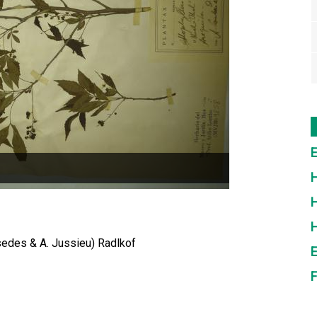
E
H
H
ssedes & A. Jussieu) Radlkof
E
F