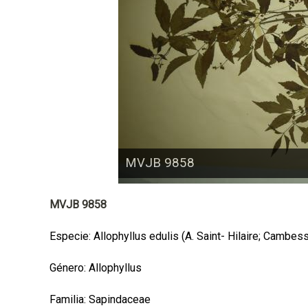
a
l
MVJB 9858
MVJB 9858
Especie: Allophyllus edulis (A. Saint- Hilaire; Cambe
Género: Allophyllus
Familia: Sapindaceae