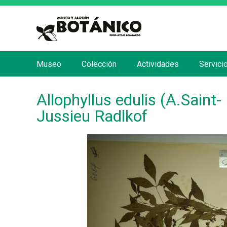
Museo
Colección
Actividades
Servici
M
e
Allophyllus edulis (A.Saint
n
Jussieu Radlkof
ú
p
r
i
n
c
i
p