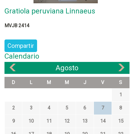
Gratiola peruviana Linnaeus
MVJB 2414
Compartir
Calendario
Agosto
«
»
D
L
M
M
J
V
S
1
2
3
4
5
6
7
8
9
10
11
12
13
14
15