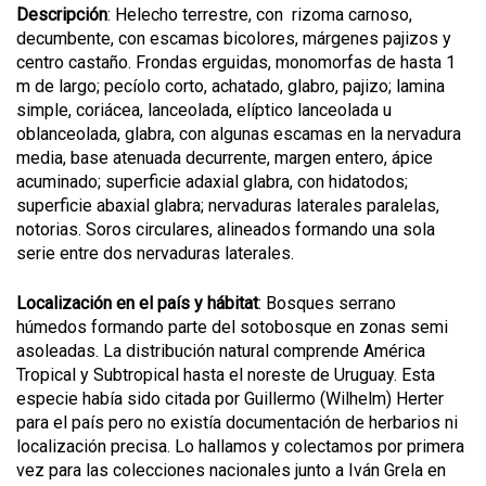
Descripción
: Helecho terrestre, con rizoma carnoso,
decumbente, con escamas bicolores, márgenes pajizos y
centro castaño. Frondas erguidas, monomorfas de hasta 1
m de largo; pecíolo corto, achatado, glabro, pajizo; lamina
simple, coriácea, lanceolada, elíptico lanceolada u
oblanceolada, glabra, con algunas escamas en la nervadura
media, base atenuada decurrente, margen entero, ápice
acuminado; superficie adaxial glabra, con hidatodos;
superficie abaxial glabra; nervaduras laterales paralelas,
notorias. Soros circulares, alineados formando una sola
serie entre dos nervaduras laterales.
Localización en el país y hábitat
: Bosques serrano
húmedos formando parte del sotobosque en zonas semi
asoleadas. La distribución natural comprende América
Tropical y Subtropical hasta el noreste de Uruguay. Esta
especie había sido citada por Guillermo (Wilhelm) Herter
para el país pero no existía documentación de herbarios ni
localización precisa. Lo hallamos y colectamos por primera
vez para las colecciones nacionales junto a Iván Grela en