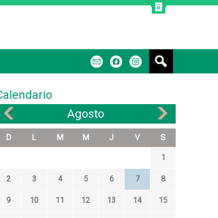
B
m
f
u
s
c
Calendario
a
r
Agosto
«
»
D
L
M
M
J
V
S
1
2
3
4
5
6
7
8
9
10
11
12
13
14
15