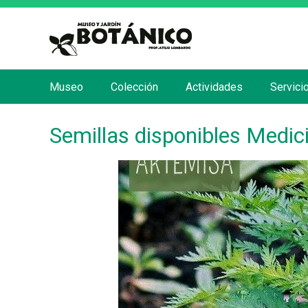
Museo
Colección
Actividades
Servici
M
e
Semillas disponibles Medic
n
ú
p
r
i
n
c
i
p