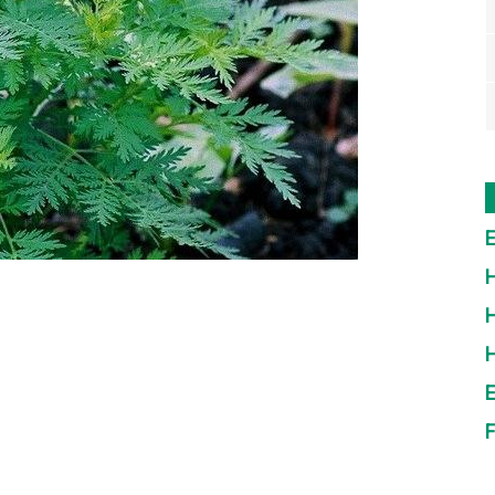
E
H
H
E
F