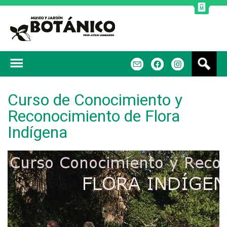
Jump to navigation
B
m
f
u
s
c
Curso de Conocimiento y
a
Reconocimiento de Flora
r
Indígena