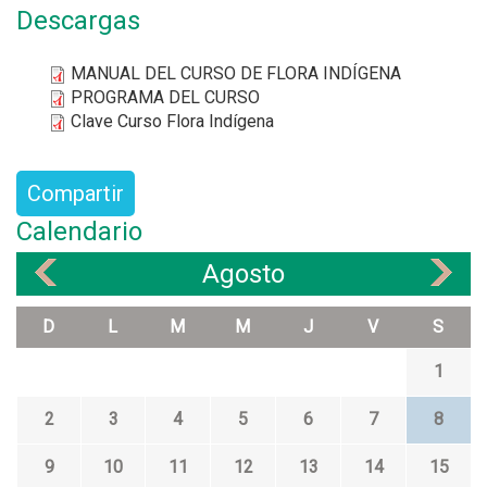
Descargas
MANUAL DEL CURSO DE FLORA INDÍGENA
PROGRAMA DEL CURSO
Clave Curso Flora Indígena
Compartir
Calendario
Agosto
«
»
D
L
M
M
J
V
S
1
2
3
4
5
6
7
8
9
10
11
12
13
14
15