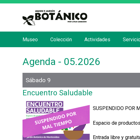
Museo
Colección
Actividades
Servici
M
e
Agenda - 05.2026
n
ú
p
Sábado 9
r
Encuentro Saludable
i
n
SUSPENDIDO POR M
c
i
Espacio de productos
p
Entrada libre y gratuit