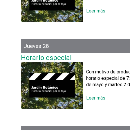
P
E
Leer más
s
C
o
I
b
A
r
L
e
H
Jueves 28
o
r
Horario especial
a
r
Con motivo de producc
i
horario especial de 7
o
de mayo y martes 2 de
e
s
Leer más
s
p
o
e
b
c
r
i
e
a
H