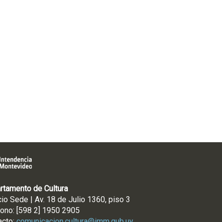
rtamento de Cultura
cio Sede | Av. 18 de Julio 1360, piso 3
fono: [598 2] 1950 2905
acto:
comunicacion.cultura@imm.gub.uy