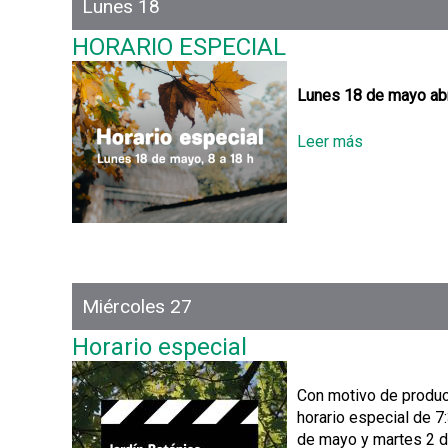
Lunes 18
a
F
b
HORARIO ESPECIAL
e
l
r
e
i
Lunes 18 de mayo ab
a
d
Leer más
s
e
o
P
b
l
r
a
e
n
H
t
O
a
R
Miércoles 27
s
A
R
Horario especial
I
O
Con motivo de producc
E
horario especial de 7
S
de mayo y martes 2 de