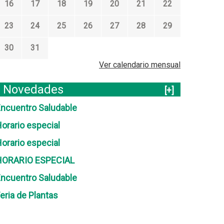
16
17
18
19
20
21
22
23
24
25
26
27
28
29
30
31
Ver calendario mensual
Novedades
[+]
ncuentro Saludable
orario especial
orario especial
HORARIO ESPECIAL
ncuentro Saludable
eria de Plantas