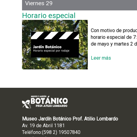
l
Viernes 29
o
r
Horario especial
a
r
Con motivo de producc
i
horario especial de 7
o
de mayo y martes 2 de
e
s
Leer más
s
p
o
e
b
c
r
i
e
a
H
l
o
r
a
r
Museo Jardín Botánico Prof. Atilio Lombardo
i
Av. 19 de Abril 1181
o
Teléfono:(598 2) 19507840