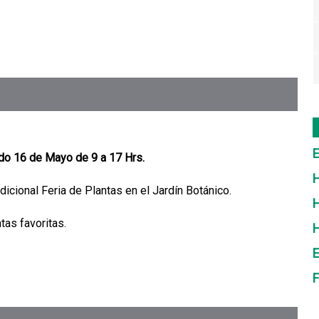
E
o 16 de Mayo de 9 a 17 Hrs.
H
dicional Feria de Plantas en el Jardín Botánico.
H
tas favoritas.
E
F