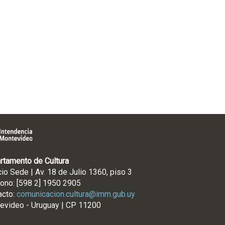
rtamento de Cultura
cio Sede | Av. 18 de Julio 1360, piso 3
fono: [598 2] 1950 2905
acto:
comunicacion.cultura@imm.gub.uy
evideo - Uruguay | CP 11200