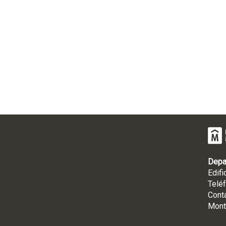
Depa
Edifi
Telé
Cont
Mont