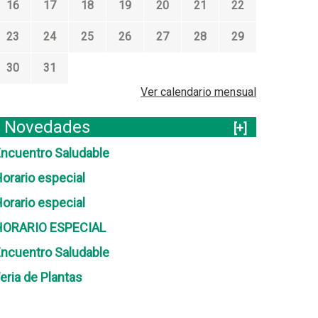
16
17
18
19
20
21
22
23
24
25
26
27
28
29
30
31
Ver calendario mensual
Novedades
[+]
ncuentro Saludable
orario especial
orario especial
HORARIO ESPECIAL
ncuentro Saludable
eria de Plantas