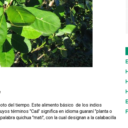
E
H
H
e
E
moto del tiempo. Este alimento básico de los indios
yos términos "Caá" significa en idioma guaraní "planta o
F
palabra quichua "mati", con la cual designan a la calabacilla