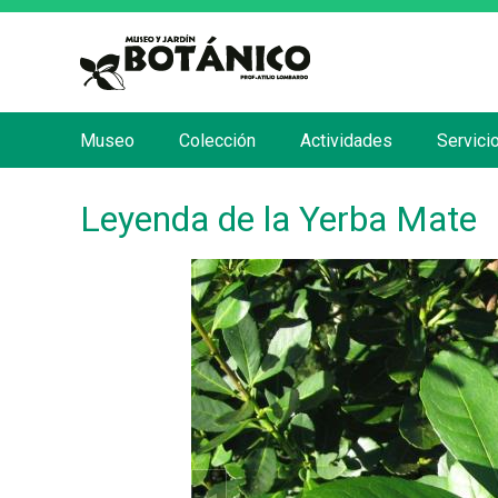
Museo
Colección
Actividades
Servici
M
e
Leyenda de la Yerba Mate
n
ú
p
r
i
n
c
i
p