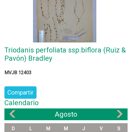
Triodanis perfoliata ssp.biflora (Ruiz &
Pavón) Bradley
MVJB 12403
Compartir
Calendario
Agosto
«
»
D
L
M
M
J
V
S