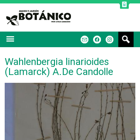
Jump to navigation
B
m
f
u
s
c
Wahlenbergia linarioides
a
(Lamarck) A.De Candolle
r