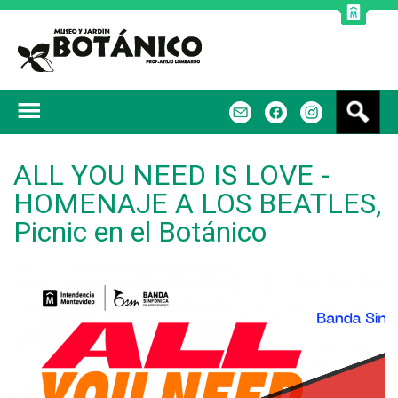
Jump to navigation
B
m
f
u
s
c
ALL YOU NEED IS LOVE -
a
HOMENAJE A LOS BEATLES,
r
Picnic en el Botánico