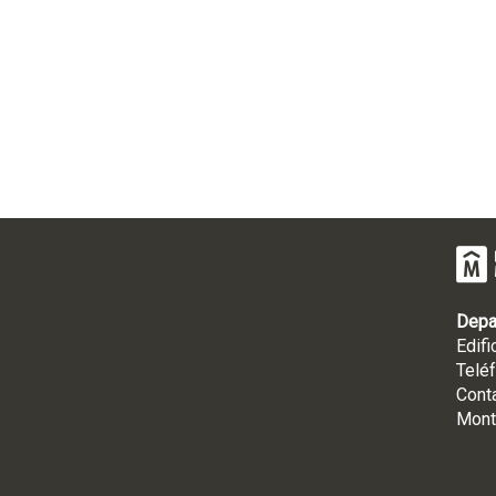
Depa
Edifi
Telé
Cont
Mont