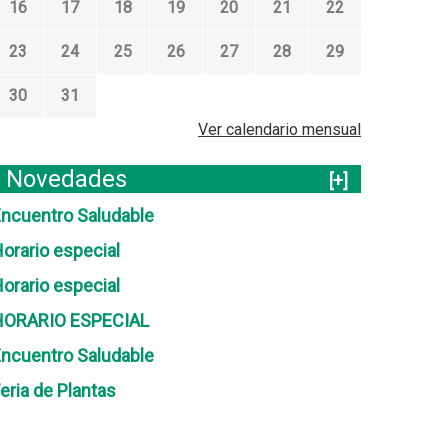
16
17
18
19
20
21
22
23
24
25
26
27
28
29
30
31
Ver calendario mensual
Novedades
[+]
ncuentro Saludable
orario especial
orario especial
HORARIO ESPECIAL
ncuentro Saludable
eria de Plantas