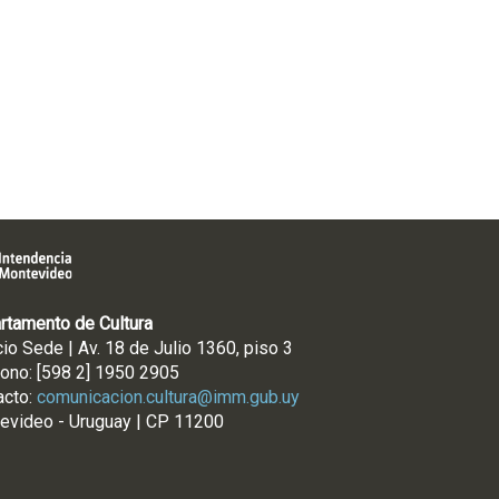
rtamento de Cultura
cio Sede | Av. 18 de Julio 1360, piso 3
fono: [598 2] 1950 2905
acto:
comunicacion.cultura@imm.gub.uy
evideo - Uruguay | CP 11200