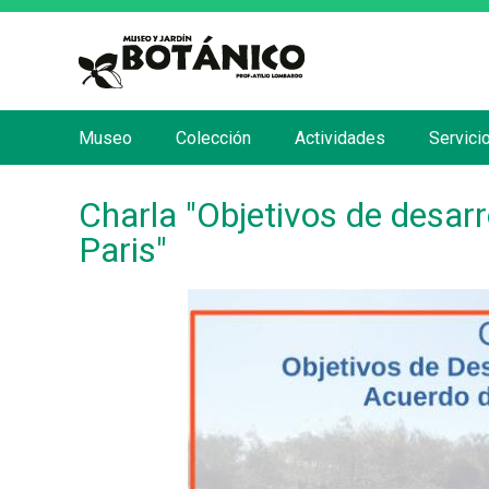
Museo
Colección
Actividades
Servici
M
e
Charla "Objetivos de desarr
n
Paris"
ú
p
r
i
n
c
i
p