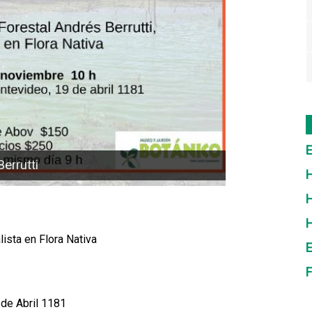
E
errutti
H
H
alista en Flora Nativa
E
F
 de Abril 1181