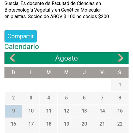
Suecia. Es docente de Facultad de Ciencias en
Biotecnología Vegetal y en Genética Molecular
en plantas. Socios de ABOV $ 100 no socios $200.
Compartir
Calendario
Agosto
«
»
D
L
M
M
J
V
S
1
2
3
4
5
6
7
8
9
10
11
12
13
14
15
16
17
18
19
20
21
22