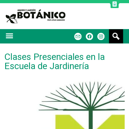
Jump to navigation
B
m
f
u
s
c
Clases Presenciales en la
a
Escuela de Jardinería
r