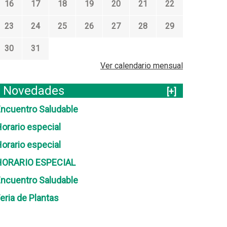
16
17
18
19
20
21
22
23
24
25
26
27
28
29
30
31
Ver calendario mensual
Novedades
[+]
ncuentro Saludable
orario especial
orario especial
HORARIO ESPECIAL
ncuentro Saludable
eria de Plantas