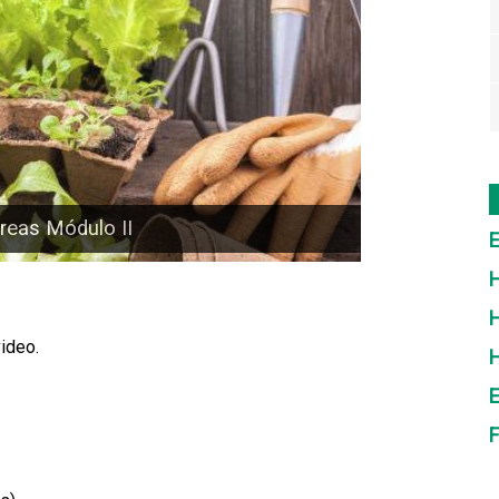
reas Módulo II
E
H
H
ideo.
E
F