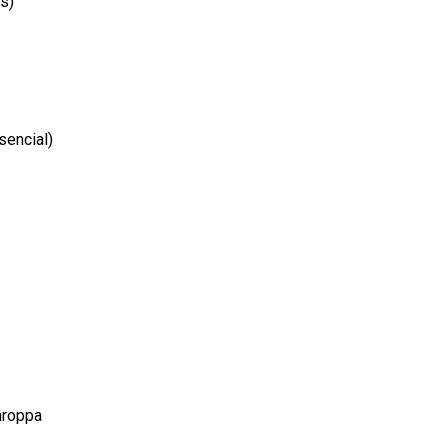
s)
sencial)
Faroppa