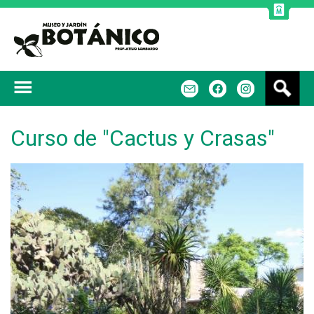
Jump to navigation
B
m
f
u
s
c
Curso de "Cactus y Crasas"
a
r