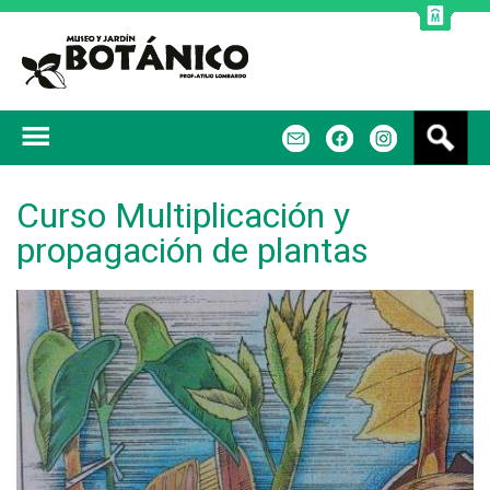
Jump to navigation
B
m
f
u
s
c
Curso Multiplicación y
a
propagación de plantas
r