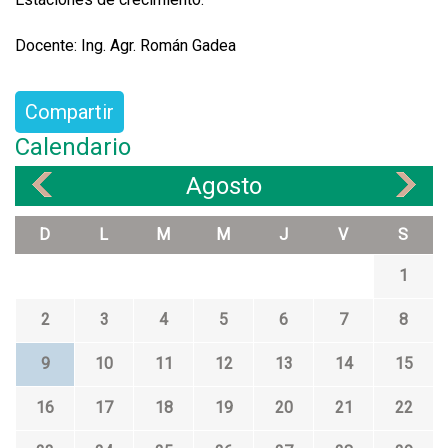
Docente: Ing. Agr. Román Gadea
Compartir
Calendario
Agosto
«
»
D
L
M
M
J
V
S
1
2
3
4
5
6
7
8
9
10
11
12
13
14
15
16
17
18
19
20
21
22