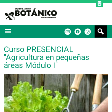
Jump to navigation
B
m
f
u
s
c
Curso PRESENCIAL
a
"Agricultura en pequeñas
r
áreas Módulo I"