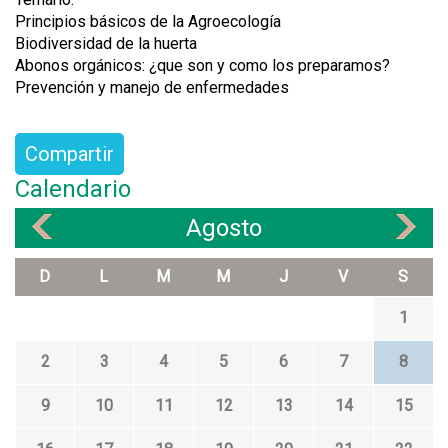
Principios básicos de la Agroecología
Biodiversidad de la huerta
Abonos orgánicos: ¿que son y como los preparamos?
Prevención y manejo de enfermedades
Compartir
Calendario
Agosto
«
»
D
L
M
M
J
V
S
1
2
3
4
5
6
7
8
9
10
11
12
13
14
15