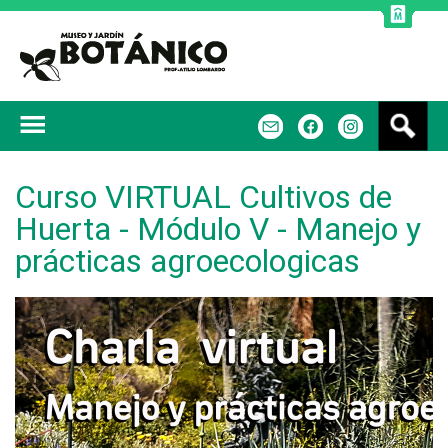
Jump to navigation
B
m
f
u
s
c
Curso VIRTUAL Cultivos de
a
Huerta - Módulo V - Manejo y
r
prácticas agroecologicas