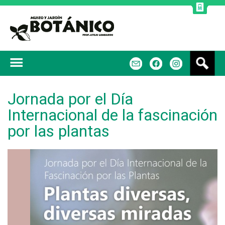
Jump to navigation
B
m
f
u
s
c
Jornada por el Día
a
Internacional de la fascinación
r
por las plantas