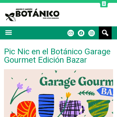
Jump to navigation
B
m
f
u
s
c
Pic Nic en el Botánico Garage
a
Gourmet Edición Bazar
r