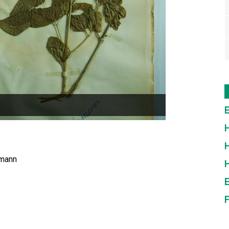
E
H
H
hmann
E
F