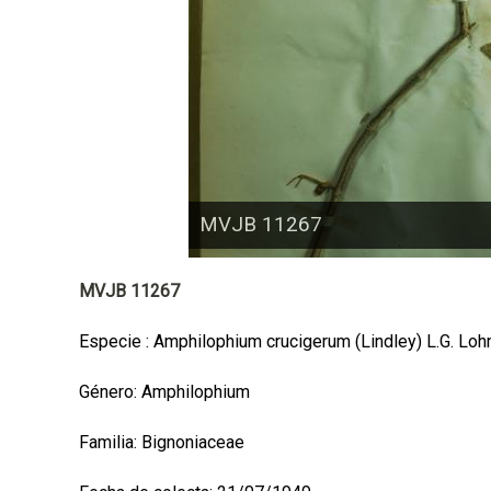
a
l
MVJB 11267
MVJB 11267
Especie : Amphilophium crucigerum (Lindley) L.G. Lo
Género: Amphilophium
Familia: Bignoniaceae