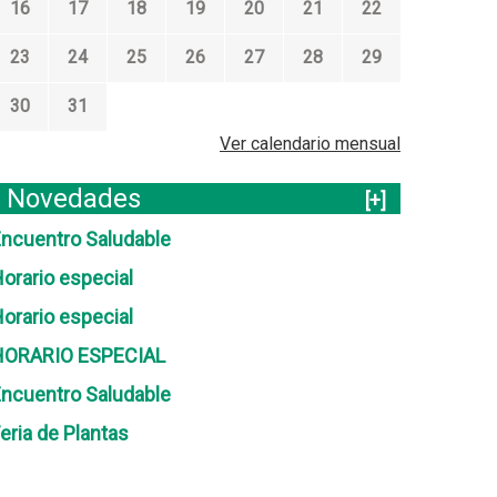
16
17
18
19
20
21
22
23
24
25
26
27
28
29
30
31
Ver calendario mensual
Novedades
[+]
ncuentro Saludable
orario especial
orario especial
HORARIO ESPECIAL
ncuentro Saludable
eria de Plantas