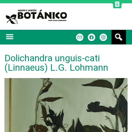
Jump to navigation
B
m
f
u
s
c
Dolichandra unguis-cati
a
(Linnaeus) L.G. Lohmann
r