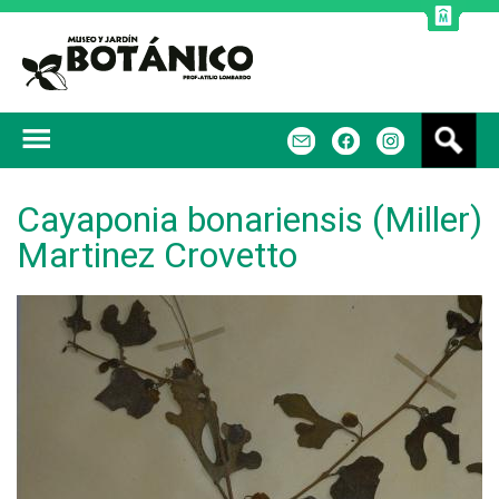
Jump to navigation
B
m
f
u
s
c
Cayaponia bonariensis (Miller)
a
Martinez Crovetto
r