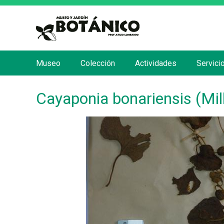
Museo
Colección
Actividades
Servici
M
e
Cayaponia bonariensis (Mil
n
ú
p
r
i
n
c
i
p