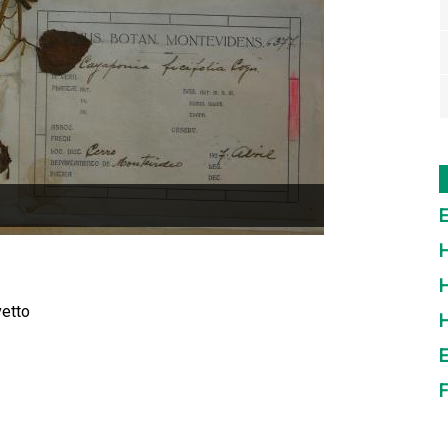
E
H
H
vetto
E
F