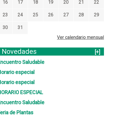
16
17
18
19
20
21
22
23
24
25
26
27
28
29
30
31
Ver calendario mensual
Novedades
[+]
ncuentro Saludable
orario especial
orario especial
HORARIO ESPECIAL
ncuentro Saludable
eria de Plantas