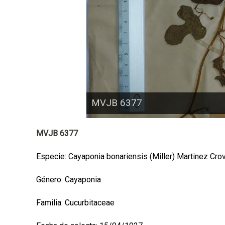
a
l
MVJB 6377
MVJB 6377
Especie: Cayaponia bonariensis (Miller) Martinez Cro
Género: Cayaponia
Familia: Cucurbitaceae