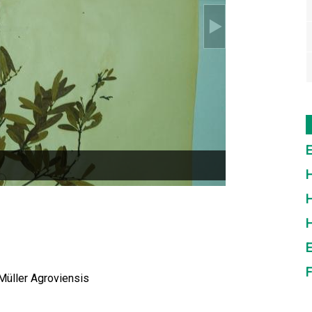
E
H
H
E
F
 Müller Agroviensis