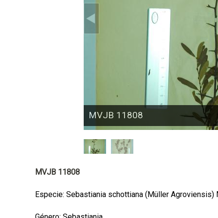
a
l
MVJB 11808
MVJB 11808
Especie: Sebastiania schottiana (Müller Agroviensis)
Género: Sebastiania