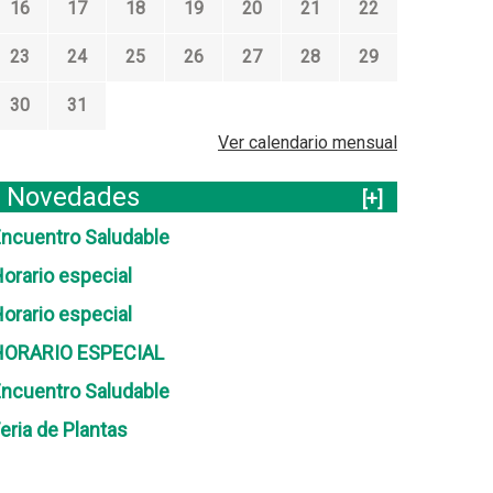
16
17
18
19
20
21
22
23
24
25
26
27
28
29
30
31
Ver calendario mensual
Novedades
[+]
ncuentro Saludable
orario especial
orario especial
HORARIO ESPECIAL
ncuentro Saludable
eria de Plantas