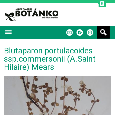
Jump to navigation
B
m
f
u
s
c
Blutaparon portulacoides
a
ssp.commersonii (A.Saint
r
Hilaire) Mears